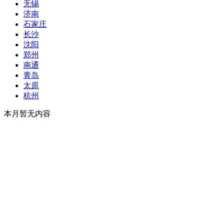
无锡
济南
石家庄
长沙
沈阳
郑州
南通
青岛
太原
杭州
本月暂无内容