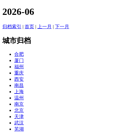
2026-06
归档索引
|
首页
|
上一月
|
下一月
城市归档
合肥
厦门
福州
重庆
西安
南昌
上海
温州
南京
北京
天津
武汉
芜湖