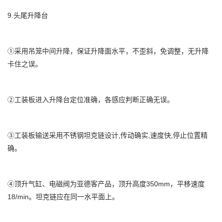
9.头尾升降台
①采用吊笼中间升降，保证升降面水平，不歪斜，免调整，无升降
卡住之误。
②工装板进入升降台定位准确，各感应判断正确无误。
③工装板输送采用不锈钢坦克链设计,传动确实,速度快,停止位置精
确。
④顶升气缸、电磁阀为亚德客产品，顶升高度350mm，平移速度
18/min。坦克链应在同一水平面上。