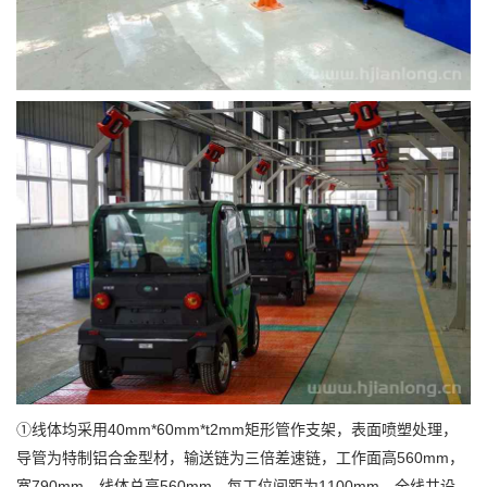
①线体均采用40mm*60mm*t2mm矩形管作支架，表面喷塑处理，
导管为特制铝合金型材，输送链为三倍差速链，工作面高560mm，
宽790mm，线体总高560mm，每工位间距为1100mm。全线共设