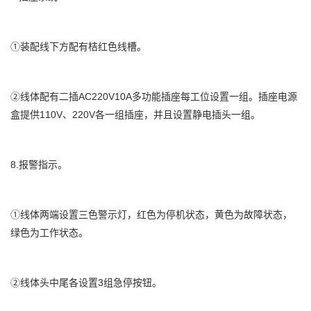
①装配线下方配有桔红色线槽。
②线体配有二插AC220V10A多功能插座每工位设置一组。插座电源
盒提供110V、220V各一组插座，并且设置静电插头一组。
8.报警指示。
①线体两端设置三色警示灯，红色为停机状态，黄色为故障状态，
绿色为工作状态。
②线体头中尾各设置3组急停按钮。