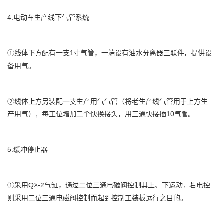
4.电动车生产线下气管系统
①线体下方配有一支1寸气管，一端设有油水分离器三联件，提供设
备用气。
②线体上方另装配一支生产用气气管（将老生产线气管用于上方生
产用气），每工位增加二个快换接头，用三通快接插10气管。
5.缓冲停止器
①采用QX-2气缸，通过二位三通电磁阀控制其上、下运动，若电控
则采用二位三通电磁阀控制而起到控制工装板运行之目的。